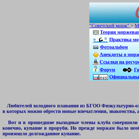
"Советский морж"
>
М
Теория моржеван
Практика мо
Фотоальбом
Анекдоты о мор
Ссылки на ресур
Форум
Го
Официальны
Любителей холодного плавания из БГОО Физкультурно-оз
в которых можно обрести новые впечатления, знакомства, а 
Вот и в прошедшие выходные члены клуба совершили оче
конечно, купание в проруби. Но прежде моржам было необ
произошло долгожданное купание.