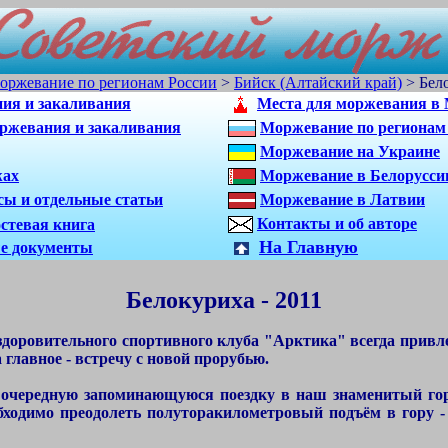
оржевание по регионам России
>
Бийск (Алтайский край)
>
Бело
ия и закаливания
Места для моржевания в 
ржевания и закаливания
Моржевание по регионам
Моржевание на Украине
жах
Моржевание в Белорусси
сы и отдельные статьи
Моржевание в Латвии
Контакты и об авторе
стевая книга
На Главную
е документы
Белокуриха - 2011
доровительного спортивного клуба "Арктика" всегда привле
главное - встречу с новой прорубью.
редную запоминающуюся поездку в наш знаменитый город-
ходимо преодолеть полуторакилометровый подъём в гору - 