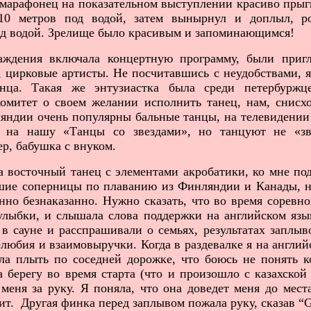
марафонец на показательном выступлении красиво прыгн
10 метров под водой, затем вынырнул и доплыл, 
ад водой. Зрелище было красивым и запоминающимся!
дения включала концертную программу, были приг
, цирковые артисты. Не посчитавшись с неудобствами, я
анца. Такая же энтузиастка была среди петербурж
омитет о своем желании исполнить танец, нам, снисхо
яндии очень популярны бальные танцы, на телевидении
й на нашу «Танцы со звездами», но танцуют не «зв
р, бабушка с внуком.
 восточный танец с элементами акробатики, ко мне по
шие соперницы по плаванию из Финляндии и Канады, н
нно безнаказанно. Нужно сказать, что во время соревн
улыбки, и слышала слова поддержки на английском язы
в сауне и расспрашивали о семьях, результатах заплыв
любия и взаимовыручки. Когда в раздевалке я на англий
ла плыть по соседней дорожке, что боюсь не понять 
а берегу во время старта (что и произошло с казахской
 меня за руку. Я поняла, что она доведет меня до мест
тит. Другая финка перед заплывом пожала руку, сказав “
G