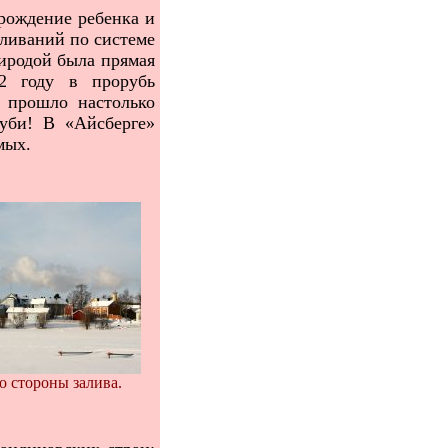
рождение ребенка и
бливаний по системе
риродой была прямая
2 году в прорубь
м прошло настолько
уби! В «Айсберге»
мых.
о стороны залива.