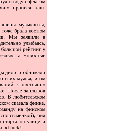
ул в воду с флагом
ровно пронеся наш
лашены музыканты,
 тоже брала костюм
цев. Мы заявили в
дительно улыбаясь,
 большой рейтинг у
езды», а «простые
дходили и обнимали
о и их мужья, и им
ований я постоянно
ке. После заплывов
ов. В любительском
ском сказала финке,
команду на финском
 спортсменкой), она
а старта на улице и
ood
luck
!”.