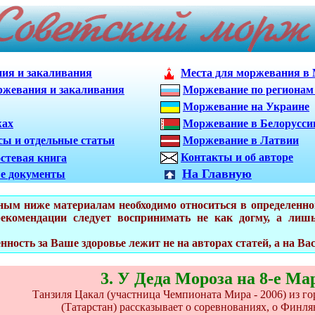
ия и закаливания
Места для моржевания в
ржевания и закаливания
Моржевание по регионам
Моржевание на Украине
жах
Моржевание в Белорусси
сы и отдельные статьи
Моржевание в Латвии
Контакты и об авторе
стевая книга
На Главную
е документы
м ниже материалам необходимо относиться в определенной
екомендации следует воспринимать не как догму, а лишь
ость за Ваше здоровье лежит не на авторах статей, а на Вас
3
.
У Деда Мороза на 8-е Ма
Танзиля Цакал (участница Чемпионата Мира - 2006) из го
(Татарстан) рассказывает о соревнованиях, о Финлян