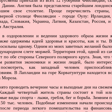
тсмены приехали из всех 12 губерний Финляндии; ск
 Дании. Англия была представлена старейшим лондонс
ившим свое столетие. Проще перечислить страны
верной столице Финляндии - городе Оулу: Ирландия,
ада, Словакия, Украина, Латвия, Казахстан, Россия, и
и Австралия.
в оздоровлении и ведении здорового образа жизни я
акже одержимы идеей здоровья и красоты, как и ты. В
епосильны одному. Одним из моих заветных желаний было
ународном слете моржей. Территория этой, одной из са
т по обе стороны Северного полярного круга. Зная, что
м развития экономики и жизни людей, было интерес
посмотреть, как западный человек приспосабли
овиям. В Лапландии на горе Корватунтури находится в
а Мороза.
то проводить вечерние часы и выходные дни на свежем 
. Каждый четвертый житель страны состоит в той ил
ые виды спорта - лыжи, гребля, бег и борьба. Зимним 
1
50 тыс. человек. Подобные изменения начали происход
после периода легкого помешательства на финансов