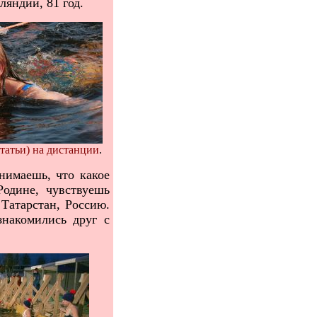
ляндии, 81 год.
статьи) на дистанции
.
имаешь, что какое
Родине, чувствуешь
 Татарстан, Россию.
накомились друг с