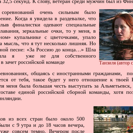
а 32,5 секунд. К слову, ветеран среди мужчин был из Фин
ревнований очень сильным было
ение. Когда я увидела в раздевалке, что
лыв финалистки одевают специальные
лавания, зеркальные очки, то у меня, в
ном» купальнике с цветочками, упало
 мысль, что я тут несколько лишняя. Но
стной песне: «За Россию до конца…» Шла
ыла я уже не для собственного
 в зачет российской команде
Танзиля (автор 
внованиях, общаясь с иностранными гражданами, пон
ется от тебя, такое будет у него отношение к твоей 
ля меня была большая честь выступать за Альметьевск,
оставе единой российской сборной команды, хотя поз
инляндии.
в из всех стран было около 500
ыли с 9 утра и до 18 часов вечера,
 уже совсем темно. Вечером после