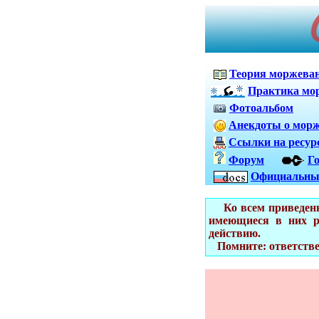
Теория моржеван
Практика мо
Фотоальбом
Анекдоты о мор
Ссылки на ресур
Форум
Го
Официальны
Ко всем приведенны
имеющиеся в них р
действию.
Помните: ответственн