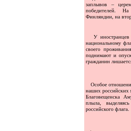
заплывов – цере
победителей. Н
Финляндии, на втор
У иностранцев о
национальному фла
своего проживания
поднимают и опус
гражданин лишаетс
Особое отношение
наших российских 
Благовещенска Ам
плыла, выделяяс
российского флага.