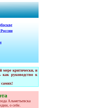
 Москве
 России
и
 мере критически, и
 как руководство к
 самих!
рта
рода Альметьевска
дии, о себе.