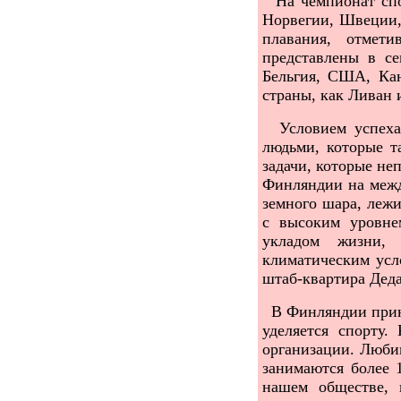
На чемпионат спор
Норвегии, Швеции,
плавания, отмет
представлены в се
Бельгия, США, Кан
страны, как Ливан 
Условием успеха 
людьми, которые т
задачи, которые н
Финляндии на межд
земного шара, лежи
с высоким уровне
укладом жизни, 
климатическим усл
штаб-квартира Дед
В Финляндии приня
уделяется спорту
организации. Любим
занимаются более
нашем обществе, 