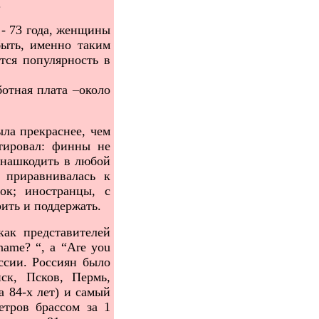
.
- 73 года, женщины
ыть, именно таким
тся популярность в
отная плата –около
ла прекраснее, чем
тировал: финны не
 нашкодить в любой
 приравнивалась к
ок; иностранцы, с
рить и поддержать.
ак представителей
name
? “, а “
Are
you
ссии. Россиян было
ск, Псков, Пермь,
 84-х лет) и самый
етров брассом за 1