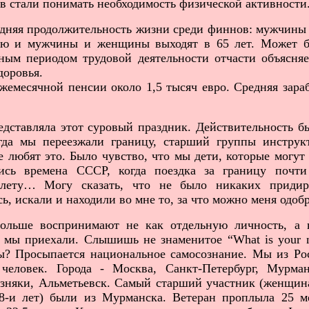
в стали понимать необходимость физической активности
дняя продолжительность жизни среди финнов: мужчины 
сию и мужчины и женщины выходят в 65 лет. Может б
ным периодом трудовой деятельности отчасти объясняе
доровья.
емесячной пенсии около 1,5 тысяч евро. Средняя зараб
ставляла этот суровый праздник. Действительность бы
гда мы переезжали границу, старший группы инструк
е любят это. Было чувство, что мы дети, которые могут
ись времена СССР, когда поездка за границу почти
лету… Могу сказать, что не было никаких придир
ь, искали и находили во мне то, за что можно меня одоб
больше воспринимают не как отдельную личность, а к
й мы приехали. Слышишь не знаменитое “
What
is
your
ы? Просыпается национальное самосознание. Мы из Ро
 человек. Города - Москва, Санкт-Петербург, Мурман
езняки, Альметьевск. Самый старший участник (женщина
8-и лет) были из Мурманска. Ветеран проплыла 25 м