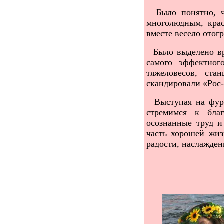
Было понятно, чт
многолюдным, кра
вместе весело отогр
Было выделено вре
самого эффектног
тяжеловесов, ст
скандировали «Рос-с
Выступая на фурше
стремимся к благ
осознанные труд и
часть хорошей жиз
радости, наслажде