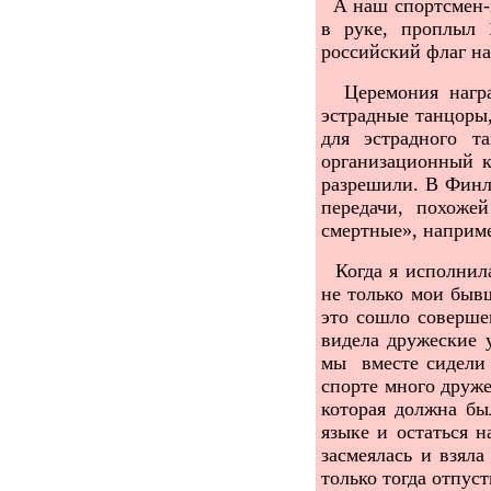
А наш спортсмен-
в руке, проплыл 
российский флаг н
Церемония награж
эстрадные танцоры
для эстрадного т
организационный к
разрешили. В Финл
передачи, похоже
смертные», наприме
Когда я исполнила
не только мои быв
это сошло соверше
видела дружеские 
мы вместе сидели 
спорте много друже
которая должна бы
языке и остаться н
засмеялась и взяла
только тогда отпус