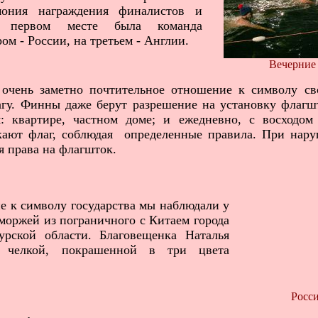
мония награждения финалистов и
а первом месте была команда
ом - России, на третьем - Англии.
Вечерние
чень заметно почтительное отношение к символу сво
гу. Финны даже берут разрешение на установку флагш
: квартире, частном доме; и ежедневно, с восходом
кают флаг, соблюдая определенные правила. При нару
я права на флагшток.
 к символу государства мы наблюдали у
моржей из пограничного с Китаем города
урской области. Благовещенка Наталья
ь челкой, покрашенной в три цвета
Росси