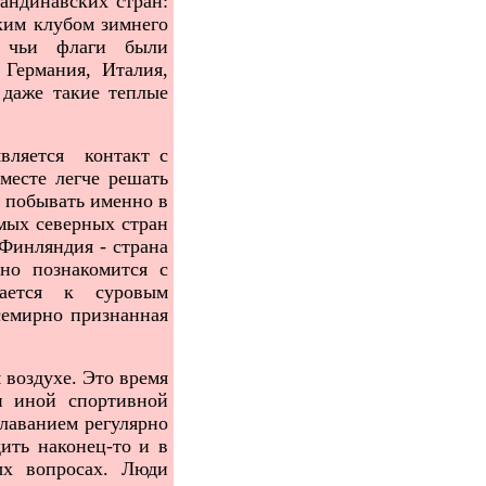
андинавских стран:
ким клубом зимнего
, чьи флаги были
 Германия, Италия,
 даже такие теплые
вляется контакт с
месте легче решать
 побывать именно в
мых северных стран
 Финляндия - страна
но познакомится с
вается к суровым
семирно признанная
воздухе. Это время
и иной спортивной
плаванием регулярно
ить наконец-то и в
ых вопросах. Люди