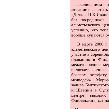
Закаливанием я за
желание вырастить 
«Детка» П.К.Иванов
без посредников
альметьевского це
успешно, что теп
вообще купаются оч
В марте 2006 г. 
альметьевского це
участие в соревнов
плаванию в Финля
международное мер
включает личное 
брассом, эстафету
медведей». Моржи
залива Балтийског
и Швеции в Оулу,
центре высоких 
Финляндии», где н