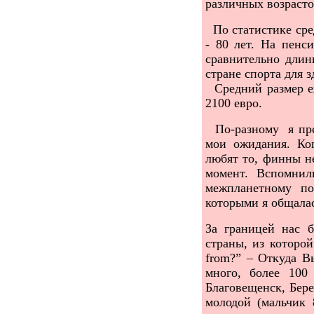
различных возрасто
По статистике сре
- 80 лет. На пен
сравнительно длин
стране спорта для з
Средний размер еж
2100 евро.
По-разному я пред
мои ожидания. Ко
любят то, финны н
момент. Вспомнил
межпланетному по
которыми я общалас
За границей нас 
страны, из которо
from
?” – Откуда В
много, более 100
Благовещенск, Бер
молодой (мальчик 