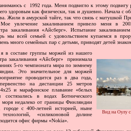
нимаюсь с 1992 года. Меня подвигло к этому подвигу 
его здоровым как физически, так и душевно. Начала с о
а. Жили в амурской тайге, так что связь с матушкой П
. Мое увлечение закаливанием привело меня в 200
нтра закаливания «Айсберг». Испытание закаливание
ерь мы всей семьей с удовольствием купаемся в прор
ень много семейных пар с детьми, приводят детей знако
я в составе группы моржей из нашего
нтра закаливания «Айсберг» принимала
аниях 5-го чемпионата мира по зимнему
ндии. Это значительное для моржей
оприятие проводится раз в два года,
первенство на дистанции 25 метров
 4х25 и марафонское плавание «белых
 состязались в водах Ботнического
о моря недалеко от границы Финляндии
 городе с 400-летней историей, ныне
Вид на Оулу с
технологий, «силиконовой долине
аходится офис фирмы «
Nokia
».