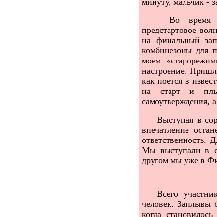
минуту, мальчик - з
Во время со
предстартовое волн
на финальный зап
комбинезоны для п
моем «старорежим
настроение. Пришла
как поется в изве
на старт и пл
самоутверждения, а
Выступая в соре
впечатление остан
ответственность. Д
Мы выступали в с
другом мы уже в Ф
Всего участнико
человек. Заплывы б
когда становилось