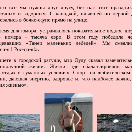
о все мы нужны друг другу, без нас этот праздни
сочным и задорным. С канадкой, плывшей по первой 
евались в бочке-сауне прямо на улице.
мя для юмора, устраивалось показательное водное шо
о номера – тысяча евро. В этом году победила че
анцевавших «Танец маленьких лебедей». Мы смеяли
и-я ! Рос-си-я!».
те в городской ратуше, мэр Оулу сказал замечатель
ополучной жизни. Жизни, где сбалансированы мат
 отдых в гуманных условиях. Спорт на любительском 
ни, дающая энергию, здоровье и, что наиболее важно
ния жизнью».