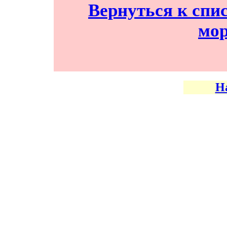
Вернуться к спис
мо
Н