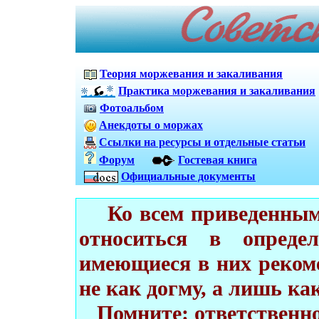
Теория моржевания и закаливания
Практика моржевания и закаливания
Фотоальбом
Анекдоты о моржах
Ссылки на ресурсы и отдельные статьи
Форум
Гостевая книга
Официальные документы
Ко всем приведенным 
относиться в опреде
имеющиеся в них реком
не как догму, а лишь ка
Помните: ответственнос