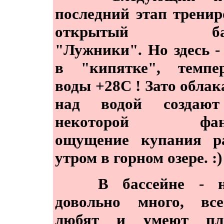
последний этап тренир
открытый бас
"Лужники". Но здесь -
в "кипятке", темпер
воды +28C ! Зато облак
над водой создаю
некоторой фант
ощущение купания р
утром в горном озере. :)
В бассейне - на
довольно много, вс
любят и умеют пла